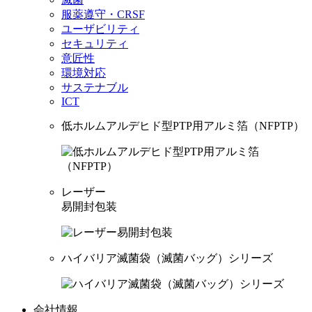
服薬遵守・CRSF
ユーザビリティ
セキュリティ
意匠性
環境対応
サステナブル
ICT
低ホルムアルデヒド型PTP用アルミ箔（NFPTP）
レーザー
易開封包装
ハイバリア滅菌袋（滅菌バッグ）シリーズ
会社情報