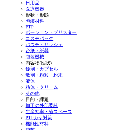
日用品
医療機器
形状・形態
包装材料
PTP
ポーション・ブリスター
コスモパック
パウチ・サッシェ
台紙・紙器
包装機械
内容物(性状)
錠剤・カプセル
散剤・顆粒・粉末
液体
粘体・クリーム
その他
目的・課題
加工の外部委託
生産効率・省スペース
PTPカヤ対策
機能性材料
滅菌