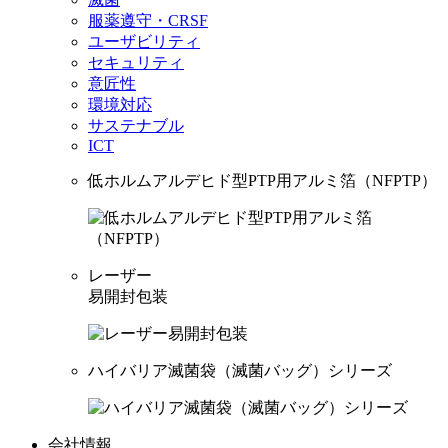
服薬遵守・CRSF
ユーザビリティ
セキュリティ
意匠性
環境対応
サステナブル
ICT
低ホルムアルデヒド型PTP用アルミ箔（NFPTP）
レーザー
易開封包装
ハイバリア滅菌袋（滅菌バッグ）シリーズ
会社情報