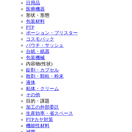
日用品
医療機器
形状・形態
包装材料
PTP
ポーション・ブリスター
コスモパック
パウチ・サッシェ
台紙・紙器
包装機械
内容物(性状)
錠剤・カプセル
散剤・顆粒・粉末
液体
粘体・クリーム
その他
目的・課題
加工の外部委託
生産効率・省スペース
PTPカヤ対策
機能性材料
滅菌