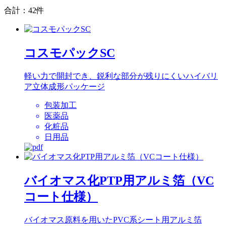
合計：42件
コスモパックSC
軽い力で開封でき、鋭利な部分が残りにくいハイバリ
ア立体成形パッケージ
包装加工
医薬品
化粧品
日用品
バイオマス化PTP用アルミ箔（VC
コート仕様）
バイオマス原料を用いたPVC系シート用アルミ箔