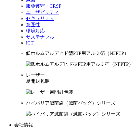
服薬遵守・CRSF
ユーザビリティ
セキュリティ
意匠性
環境対応
サステナブル
ICT
低ホルムアルデヒド型PTP用アルミ箔（NFPTP）
レーザー
易開封包装
ハイバリア滅菌袋（滅菌バッグ）シリーズ
会社情報