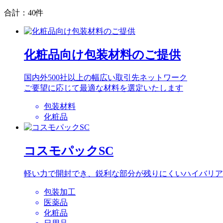
合計：40件
化粧品向け包装材料のご提供
国内外500社以上の幅広い取引先ネットワーク
ご要望に応じて最適な材料を選定いたします
包装材料
化粧品
コスモパックSC
軽い力で開封でき、鋭利な部分が残りにくいハイバリア
包装加工
医薬品
化粧品