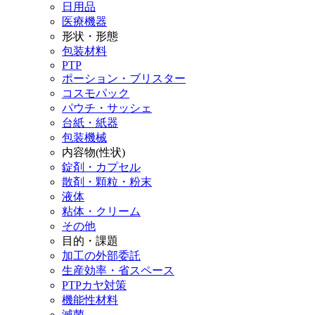
日用品
医療機器
形状・形態
包装材料
PTP
ポーション・ブリスター
コスモパック
パウチ・サッシェ
台紙・紙器
包装機械
内容物(性状)
錠剤・カプセル
散剤・顆粒・粉末
液体
粘体・クリーム
その他
目的・課題
加工の外部委託
生産効率・省スペース
PTPカヤ対策
機能性材料
滅菌