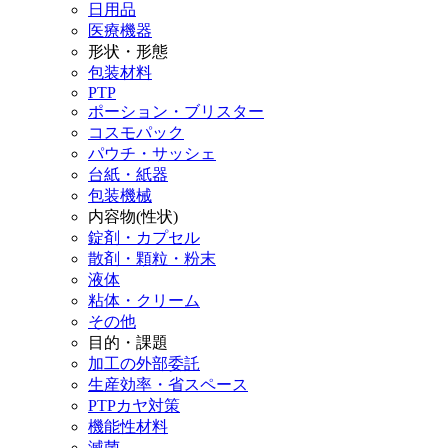
日用品
医療機器
形状・形態
包装材料
PTP
ポーション・ブリスター
コスモパック
パウチ・サッシェ
台紙・紙器
包装機械
内容物(性状)
錠剤・カプセル
散剤・顆粒・粉末
液体
粘体・クリーム
その他
目的・課題
加工の外部委託
生産効率・省スペース
PTPカヤ対策
機能性材料
滅菌