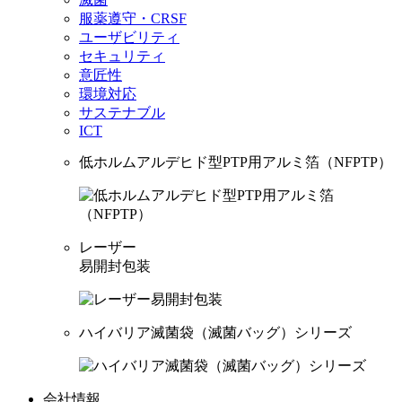
服薬遵守・CRSF
ユーザビリティ
セキュリティ
意匠性
環境対応
サステナブル
ICT
低ホルムアルデヒド型PTP用アルミ箔（NFPTP）
レーザー
易開封包装
ハイバリア滅菌袋（滅菌バッグ）シリーズ
会社情報