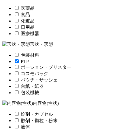
医薬品
食品
化粧品
日用品
医療機器
形状・形態
包装材料
PTP
ポーション・ブリスター
コスモパック
パウチ・サッシェ
台紙・紙器
包装機械
内容物(性状)
錠剤・カプセル
散剤・顆粒・粉末
液体