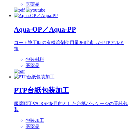
医薬品
Aqua-OP／Aqua-PP
コート塗工時の有機溶剤使用量を削減したPTPアルミ
箔
包装材料
医薬品
PTP台紙包装加工
服薬順守やCRSFを目的とした台紙パッケージの受託包
装
包装加工
医薬品