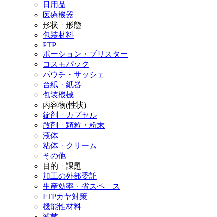
日用品
医療機器
形状・形態
包装材料
PTP
ポーション・ブリスター
コスモパック
パウチ・サッシェ
台紙・紙器
包装機械
内容物(性状)
錠剤・カプセル
散剤・顆粒・粉末
液体
粘体・クリーム
その他
目的・課題
加工の外部委託
生産効率・省スペース
PTPカヤ対策
機能性材料
滅菌