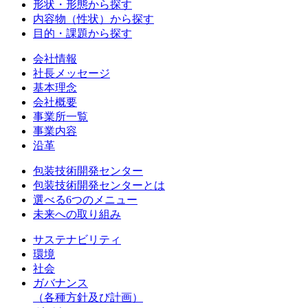
形状・形態から探す
内容物（性状）から探す
目的・課題から探す
会社情報
社長メッセージ
基本理念
会社概要
事業所一覧
事業内容
沿革
包装技術開発センター
包装技術開発センターとは
選べる6つのメニュー
未来への取り組み
サステナビリティ
環境
社会
ガバナンス
（各種方針及び計画）