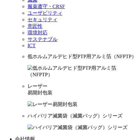
服薬遵守・CRSF
ユーザビリティ
セキュリティ
意匠性
環境対応
サステナブル
ICT
低ホルムアルデヒド型PTP用アルミ箔（NFPTP）
レーザー
易開封包装
ハイバリア滅菌袋（滅菌バッグ）シリーズ
会社情報