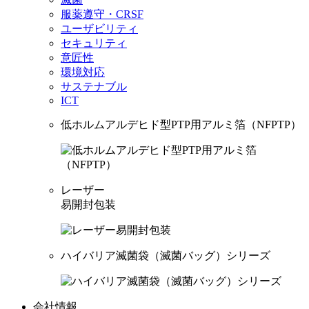
服薬遵守・CRSF
ユーザビリティ
セキュリティ
意匠性
環境対応
サステナブル
ICT
低ホルムアルデヒド型PTP用アルミ箔（NFPTP）
レーザー
易開封包装
ハイバリア滅菌袋（滅菌バッグ）シリーズ
会社情報