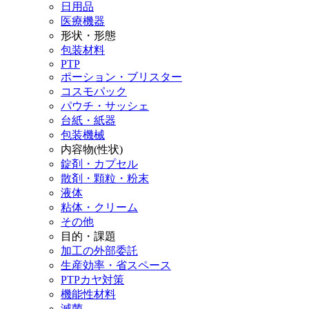
日用品
医療機器
形状・形態
包装材料
PTP
ポーション・ブリスター
コスモパック
パウチ・サッシェ
台紙・紙器
包装機械
内容物(性状)
錠剤・カプセル
散剤・顆粒・粉末
液体
粘体・クリーム
その他
目的・課題
加工の外部委託
生産効率・省スペース
PTPカヤ対策
機能性材料
滅菌