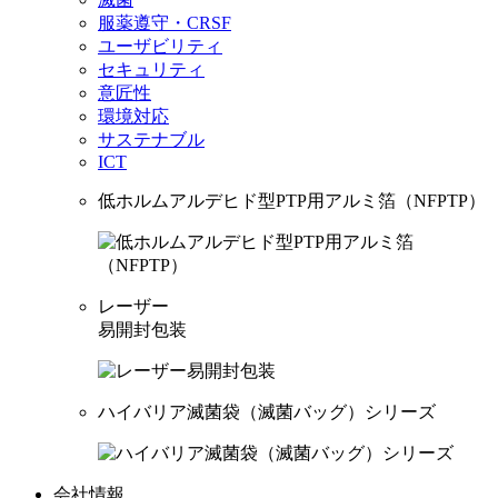
服薬遵守・CRSF
ユーザビリティ
セキュリティ
意匠性
環境対応
サステナブル
ICT
低ホルムアルデヒド型PTP用アルミ箔（NFPTP）
レーザー
易開封包装
ハイバリア滅菌袋（滅菌バッグ）シリーズ
会社情報