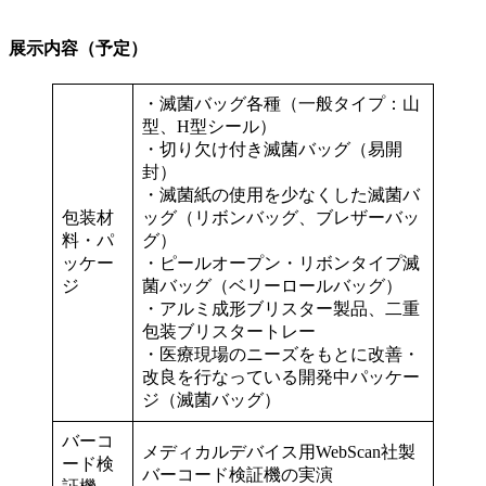
展示内容（予定）
・滅菌バッグ各種（一般タイプ：山
型、H型シール）
・切り欠け付き滅菌バッグ（易開
封）
・滅菌紙の使用を少なくした滅菌バ
包装材
ッグ（リボンバッグ、ブレザーバッ
料・パ
グ）
ッケー
・ピールオープン・リボンタイプ滅
ジ
菌バッグ（ベリーロールバッグ）
・アルミ成形ブリスター製品、二重
包装ブリスタートレー
・医療現場のニーズをもとに改善・
改良を行なっている開発中パッケー
ジ（滅菌バッグ）
バーコ
メディカルデバイス用WebScan社製
ード検
バーコード検証機の実演