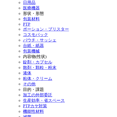
日用品
医療機器
形状・形態
包装材料
PTP
ポーション・ブリスター
コスモパック
パウチ・サッシェ
台紙・紙器
包装機械
内容物(性状)
錠剤・カプセル
散剤・顆粒・粉末
液体
粘体・クリーム
その他
目的・課題
加工の外部委託
生産効率・省スペース
PTPカヤ対策
機能性材料
滅菌