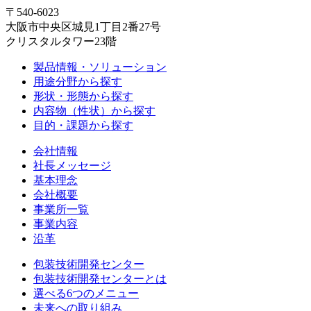
〒540-6023
大阪市中央区城見1丁目2番27号
クリスタルタワー23階
製品情報・ソリューション
用途分野から探す
形状・形態から探す
内容物（性状）から探す
目的・課題から探す
会社情報
社長メッセージ
基本理念
会社概要
事業所一覧
事業内容
沿革
包装技術開発センター
包装技術開発センターとは
選べる6つのメニュー
未来への取り組み