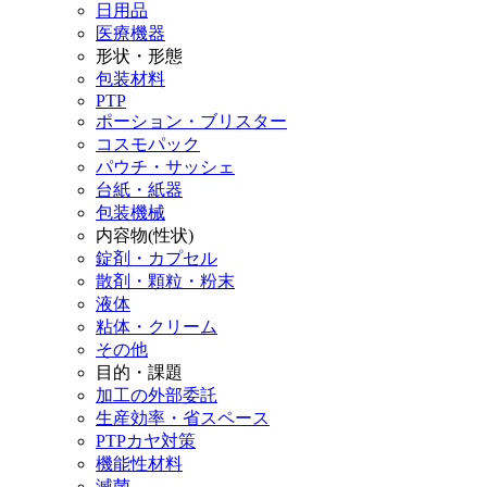
日用品
医療機器
形状・形態
包装材料
PTP
ポーション・ブリスター
コスモパック
パウチ・サッシェ
台紙・紙器
包装機械
内容物(性状)
錠剤・カプセル
散剤・顆粒・粉末
液体
粘体・クリーム
その他
目的・課題
加工の外部委託
生産効率・省スペース
PTPカヤ対策
機能性材料
滅菌