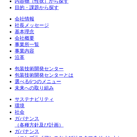
内容物（性状）から探す
目的・課題から探す
会社情報
社長メッセージ
基本理念
会社概要
事業所一覧
事業内容
沿革
包装技術開発センター
包装技術開発センターとは
選べる6つのメニュー
未来への取り組み
サステナビリティ
環境
社会
ガバナンス
（各種方針及び計画）
ガバナンス