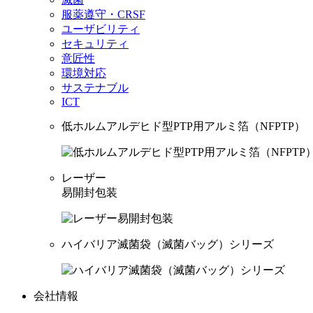
服薬遵守・CRSF
ユーザビリティ
セキュリティ
意匠性
環境対応
サステナブル
ICT
低ホルムアルデヒド型PTP用アルミ箔（NFPTP）
レーザー
易開封包装
ハイバリア滅菌袋（滅菌バッグ）シリーズ
会社情報