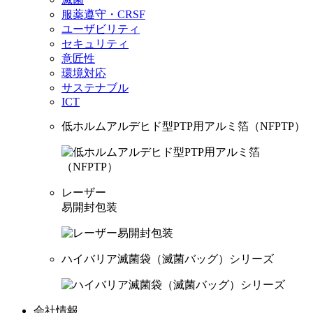
服薬遵守・CRSF
ユーザビリティ
セキュリティ
意匠性
環境対応
サステナブル
ICT
低ホルムアルデヒド型PTP用アルミ箔（NFPTP）
レーザー
易開封包装
ハイバリア滅菌袋（滅菌バッグ）シリーズ
会社情報