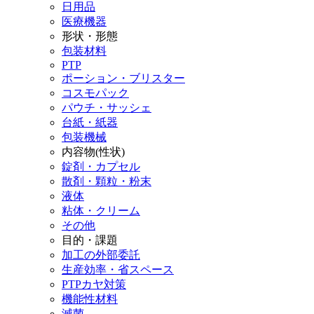
日用品
医療機器
形状・形態
包装材料
PTP
ポーション・ブリスター
コスモパック
パウチ・サッシェ
台紙・紙器
包装機械
内容物(性状)
錠剤・カプセル
散剤・顆粒・粉末
液体
粘体・クリーム
その他
目的・課題
加工の外部委託
生産効率・省スペース
PTPカヤ対策
機能性材料
滅菌