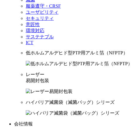
服薬遵守・CRSF
ユーザビリティ
セキュリティ
意匠性
環境対応
サステナブル
ICT
低ホルムアルデヒド型PTP用アルミ箔（NFPTP）
レーザー
易開封包装
ハイバリア滅菌袋（滅菌バッグ）シリーズ
会社情報