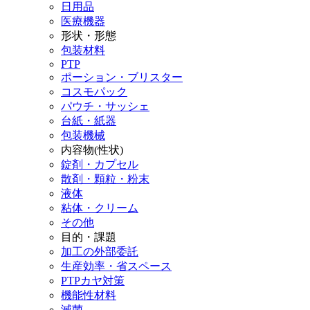
日用品
医療機器
形状・形態
包装材料
PTP
ポーション・ブリスター
コスモパック
パウチ・サッシェ
台紙・紙器
包装機械
内容物(性状)
錠剤・カプセル
散剤・顆粒・粉末
液体
粘体・クリーム
その他
目的・課題
加工の外部委託
生産効率・省スペース
PTPカヤ対策
機能性材料
滅菌