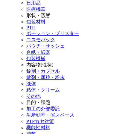
日用品
医療機器
形状・形態
包装材料
PTP
ポーション・ブリスター
コスモパック
パウチ・サッシェ
台紙・紙器
包装機械
内容物(性状)
錠剤・カプセル
散剤・顆粒・粉末
液体
粘体・クリーム
その他
目的・課題
加工の外部委託
生産効率・省スペース
PTPカヤ対策
機能性材料
滅菌