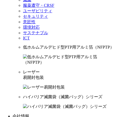
服薬遵守・CRSF
ユーザビリティ
セキュリティ
意匠性
環境対応
サステナブル
ICT
低ホルムアルデヒド型PTP用アルミ箔（NFPTP）
レーザー
易開封包装
ハイバリア滅菌袋（滅菌バッグ）シリーズ
会社情報