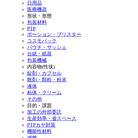
日用品
医療機器
形状・形態
包装材料
PTP
ポーション・ブリスター
コスモパック
パウチ・サッシェ
台紙・紙器
包装機械
内容物(性状)
錠剤・カプセル
散剤・顆粒・粉末
液体
粘体・クリーム
その他
目的・課題
加工の外部委託
生産効率・省スペース
PTPカヤ対策
機能性材料
滅菌