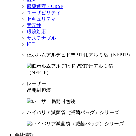
服薬遵守・CRSF
ユーザビリティ
セキュリティ
意匠性
環境対応
サステナブル
ICT
低ホルムアルデヒド型PTP用アルミ箔（NFPTP）
レーザー
易開封包装
ハイバリア滅菌袋（滅菌バッグ）シリーズ
会社情報