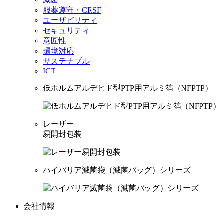
服薬遵守・CRSF
ユーザビリティ
セキュリティ
意匠性
環境対応
サステナブル
ICT
低ホルムアルデヒド型PTP用アルミ箔（NFPTP）
レーザー
易開封包装
ハイバリア滅菌袋（滅菌バッグ）シリーズ
会社情報