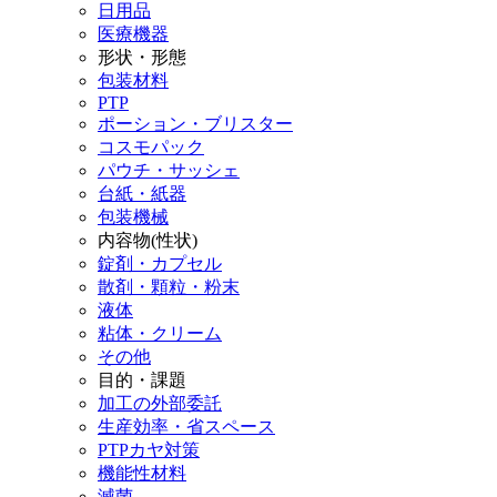
日用品
医療機器
形状・形態
包装材料
PTP
ポーション・ブリスター
コスモパック
パウチ・サッシェ
台紙・紙器
包装機械
内容物(性状)
錠剤・カプセル
散剤・顆粒・粉末
液体
粘体・クリーム
その他
目的・課題
加工の外部委託
生産効率・省スペース
PTPカヤ対策
機能性材料
滅菌