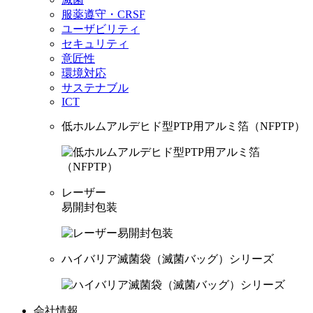
服薬遵守・CRSF
ユーザビリティ
セキュリティ
意匠性
環境対応
サステナブル
ICT
低ホルムアルデヒド型PTP用アルミ箔（NFPTP）
レーザー
易開封包装
ハイバリア滅菌袋（滅菌バッグ）シリーズ
会社情報