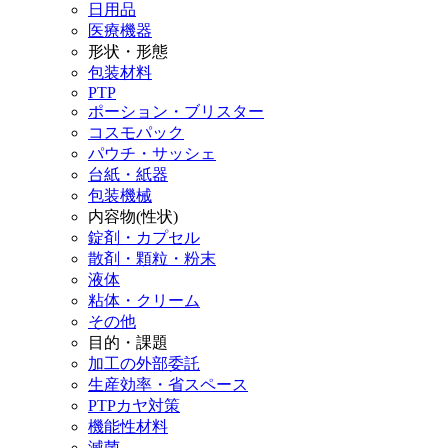
日用品
医療機器
形状・形態
包装材料
PTP
ポーション・ブリスター
コスモパック
パウチ・サッシェ
台紙・紙器
包装機械
内容物(性状)
錠剤・カプセル
散剤・顆粒・粉末
液体
粘体・クリーム
その他
目的・課題
加工の外部委託
生産効率・省スペース
PTPカヤ対策
機能性材料
滅菌