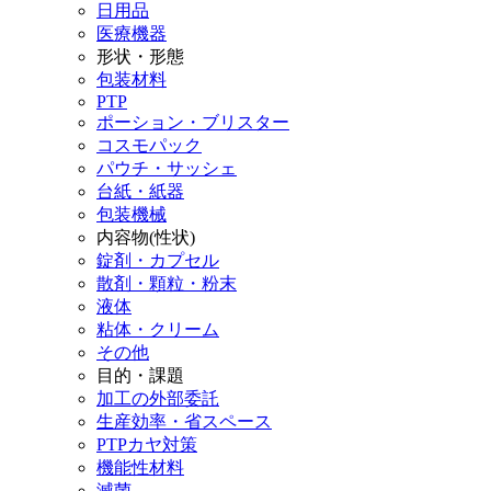
日用品
医療機器
形状・形態
包装材料
PTP
ポーション・ブリスター
コスモパック
パウチ・サッシェ
台紙・紙器
包装機械
内容物(性状)
錠剤・カプセル
散剤・顆粒・粉末
液体
粘体・クリーム
その他
目的・課題
加工の外部委託
生産効率・省スペース
PTPカヤ対策
機能性材料
滅菌