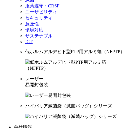
服薬遵守・CRSF
ユーザビリティ
セキュリティ
意匠性
環境対応
サステナブル
ICT
低ホルムアルデヒド型PTP用アルミ箔（NFPTP）
レーザー
易開封包装
ハイバリア滅菌袋（滅菌バッグ）シリーズ
会社情報