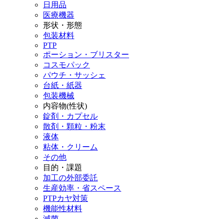
日用品
医療機器
形状・形態
包装材料
PTP
ポーション・ブリスター
コスモパック
パウチ・サッシェ
台紙・紙器
包装機械
内容物(性状)
錠剤・カプセル
散剤・顆粒・粉末
液体
粘体・クリーム
その他
目的・課題
加工の外部委託
生産効率・省スペース
PTPカヤ対策
機能性材料
滅菌