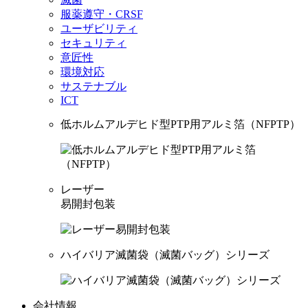
服薬遵守・CRSF
ユーザビリティ
セキュリティ
意匠性
環境対応
サステナブル
ICT
低ホルムアルデヒド型PTP用アルミ箔（NFPTP）
レーザー
易開封包装
ハイバリア滅菌袋（滅菌バッグ）シリーズ
会社情報