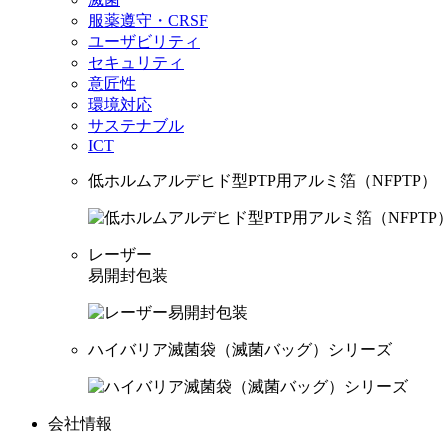
服薬遵守・CRSF
ユーザビリティ
セキュリティ
意匠性
環境対応
サステナブル
ICT
低ホルムアルデヒド型PTP用アルミ箔（NFPTP）
レーザー
易開封包装
ハイバリア滅菌袋（滅菌バッグ）シリーズ
会社情報