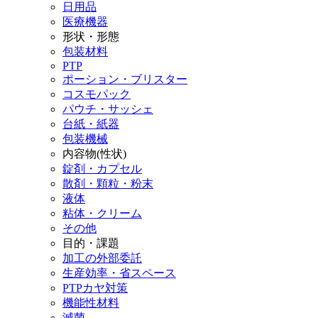
日用品
医療機器
形状・形態
包装材料
PTP
ポーション・ブリスター
コスモパック
パウチ・サッシェ
台紙・紙器
包装機械
内容物(性状)
錠剤・カプセル
散剤・顆粒・粉末
液体
粘体・クリーム
その他
目的・課題
加工の外部委託
生産効率・省スペース
PTPカヤ対策
機能性材料
滅菌