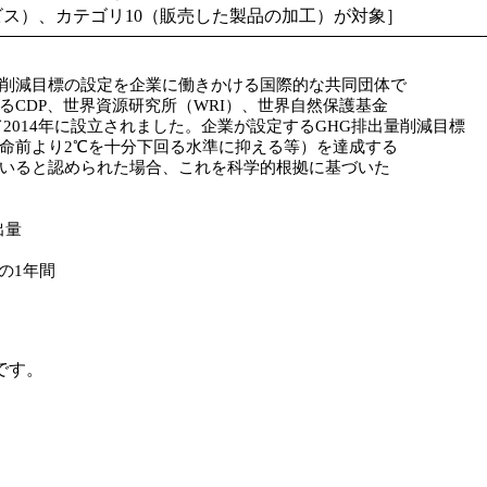
ビス）、カテゴリ10（販売した製品の加工）が対象］
減目標の設定を企業に働きかける国際的な共同団体で
DP、世界資源研究所（WRI）、世界自然保護基金
014年に設立されました。企業が設定するGHG排出量削減目標
前より2℃を十分下回る水準に抑える等）を達成する
ると認められた場合、これを科学的根拠に基づいた
出量
日の1年間
です。