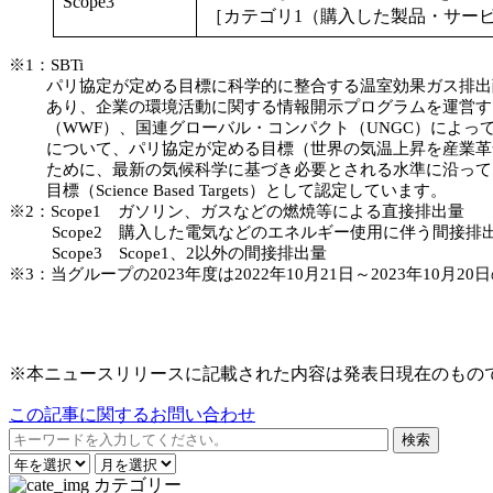
Scope3
［カテゴリ1（購入した製品・サー
※1：SBTi
パリ協定が定める目標に科学的に整合する温室効果ガス排出削
あり、企業の環境活動に関する情報開示プログラムを運営するC
（WWF）、国連グローバル・コンパクト（UNGC）によって2
について、パリ協定が定める目標（世界の気温上昇を産業革命
ために、最新の気候科学に基づき必要とされる水準に沿ってい
目標（Science Based Targets）として認定しています。
※2：Scope1 ガソリン、ガスなどの燃焼等による直接排出量
Scope2 購入した電気などのエネルギー使用に伴う間接排
Scope3 Scope1、2以外の間接排出量
※3：当グループの2023年度は2022年10月21日～2023年10月20
※本ニュースリリースに記載された内容は発表日現在のもの
この記事に関するお問い合わせ
カテゴリー