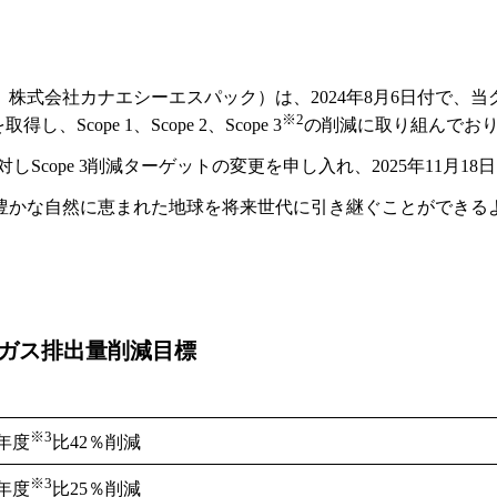
式会社カナエシーエスパック）は、2024年8月6日付で、当
※2
し、Scope 1、Scope 2、Scope 3
の削減に取り組んでお
対しScope 3削減ターゲットの変更を申し入れ、2025年11月1
豊かな自然に恵まれた地球を将来世代に引き継ぐことができる
果ガス排出量削減目標
※3
3年度
比42％削減
※3
3年度
比25％削減