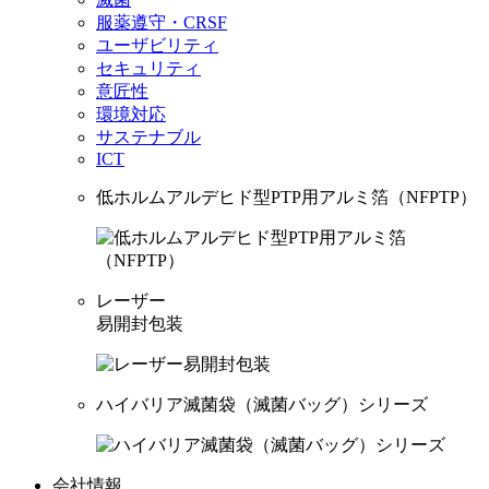
服薬遵守・CRSF
ユーザビリティ
セキュリティ
意匠性
環境対応
サステナブル
ICT
低ホルムアルデヒド型PTP用アルミ箔（NFPTP）
レーザー
易開封包装
ハイバリア滅菌袋（滅菌バッグ）シリーズ
会社情報