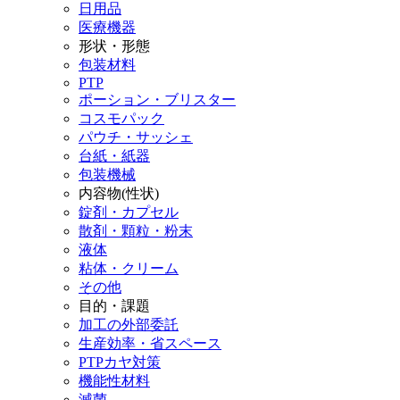
日用品
医療機器
形状・形態
包装材料
PTP
ポーション・ブリスター
コスモパック
パウチ・サッシェ
台紙・紙器
包装機械
内容物(性状)
錠剤・カプセル
散剤・顆粒・粉末
液体
粘体・クリーム
その他
目的・課題
加工の外部委託
生産効率・省スペース
PTPカヤ対策
機能性材料
滅菌