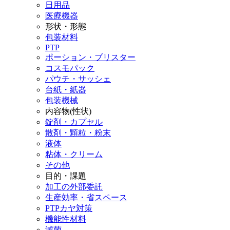
日用品
医療機器
形状・形態
包装材料
PTP
ポーション・ブリスター
コスモパック
パウチ・サッシェ
台紙・紙器
包装機械
内容物(性状)
錠剤・カプセル
散剤・顆粒・粉末
液体
粘体・クリーム
その他
目的・課題
加工の外部委託
生産効率・省スペース
PTPカヤ対策
機能性材料
滅菌