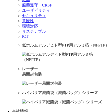
服薬遵守・CRSF
ユーザビリティ
セキュリティ
意匠性
環境対応
サステナブル
ICT
低ホルムアルデヒド型PTP用アルミ箔（NFPTP）
レーザー
易開封包装
ハイバリア滅菌袋（滅菌バッグ）シリーズ
会社情報