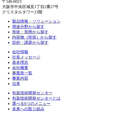
〒540-6023
大阪市中央区城見1丁目2番27号
クリスタルタワー23階
製品情報・ソリューション
用途分野から探す
形状・形態から探す
内容物（性状）から探す
目的・課題から探す
会社情報
社長メッセージ
基本理念
会社概要
事業所一覧
事業内容
沿革
包装技術開発センター
包装技術開発センターとは
選べる6つのメニュー
未来への取り組み