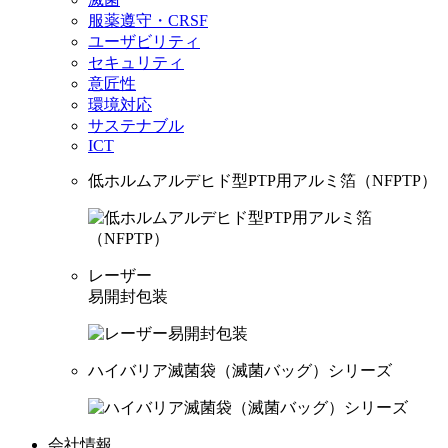
服薬遵守・CRSF
ユーザビリティ
セキュリティ
意匠性
環境対応
サステナブル
ICT
低ホルムアルデヒド型PTP用アルミ箔（NFPTP）
レーザー
易開封包装
ハイバリア滅菌袋（滅菌バッグ）シリーズ
会社情報