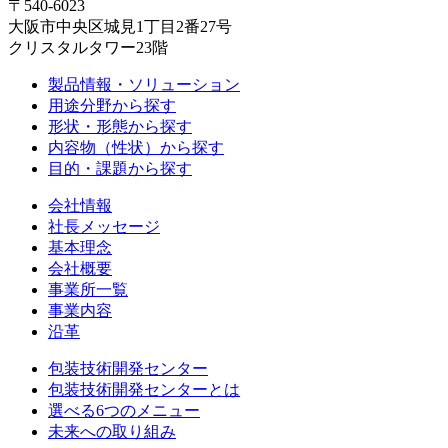
〒540-6023
大阪市中央区城見1丁目2番27号
クリスタルタワー23階
製品情報・ソリューション
用途分野から探す
形状・形態から探す
内容物（性状）から探す
目的・課題から探す
会社情報
社長メッセージ
基本理念
会社概要
事業所一覧
事業内容
沿革
包装技術開発センター
包装技術開発センターとは
選べる6つのメニュー
未来への取り組み