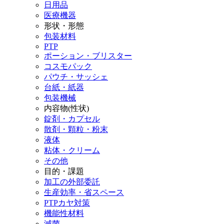
日用品
医療機器
形状・形態
包装材料
PTP
ポーション・ブリスター
コスモパック
パウチ・サッシェ
台紙・紙器
包装機械
内容物(性状)
錠剤・カプセル
散剤・顆粒・粉末
液体
粘体・クリーム
その他
目的・課題
加工の外部委託
生産効率・省スペース
PTPカヤ対策
機能性材料
滅菌