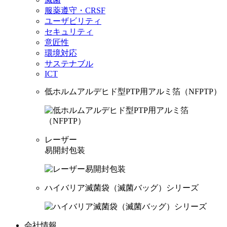
服薬遵守・CRSF
ユーザビリティ
セキュリティ
意匠性
環境対応
サステナブル
ICT
低ホルムアルデヒド型PTP用アルミ箔（NFPTP）
レーザー
易開封包装
ハイバリア滅菌袋（滅菌バッグ）シリーズ
会社情報