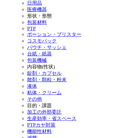
日用品
医療機器
形状・形態
包装材料
PTP
ポーション・ブリスター
コスモパック
パウチ・サッシェ
台紙・紙器
包装機械
内容物(性状)
錠剤・カプセル
散剤・顆粒・粉末
液体
粘体・クリーム
その他
目的・課題
加工の外部委託
生産効率・省スペース
PTPカヤ対策
機能性材料
滅菌