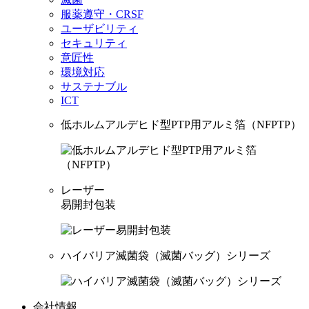
服薬遵守・CRSF
ユーザビリティ
セキュリティ
意匠性
環境対応
サステナブル
ICT
低ホルムアルデヒド型PTP用アルミ箔（NFPTP）
レーザー
易開封包装
ハイバリア滅菌袋（滅菌バッグ）シリーズ
会社情報