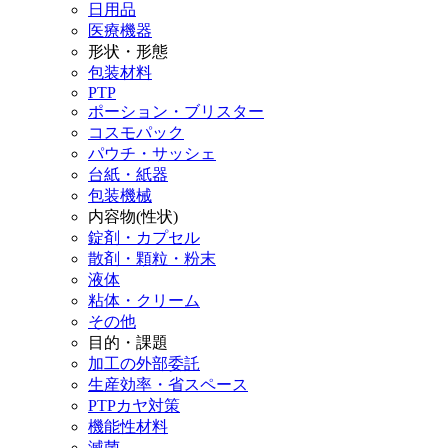
日用品
医療機器
形状・形態
包装材料
PTP
ポーション・ブリスター
コスモパック
パウチ・サッシェ
台紙・紙器
包装機械
内容物(性状)
錠剤・カプセル
散剤・顆粒・粉末
液体
粘体・クリーム
その他
目的・課題
加工の外部委託
生産効率・省スペース
PTPカヤ対策
機能性材料
滅菌