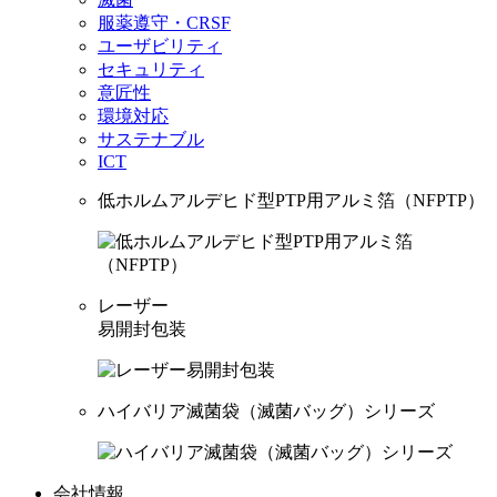
服薬遵守・CRSF
ユーザビリティ
セキュリティ
意匠性
環境対応
サステナブル
ICT
低ホルムアルデヒド型PTP用アルミ箔（NFPTP）
レーザー
易開封包装
ハイバリア滅菌袋（滅菌バッグ）シリーズ
会社情報