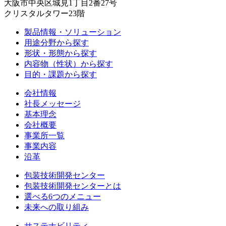
大阪市中央区城見1丁目2番27号
クリスタルタワー23階
製品情報・ソリューション
用途分野から探す
形状・形態から探す
内容物（性状）から探す
目的・課題から探す
会社情報
社長メッセージ
基本理念
会社概要
事業所一覧
事業内容
沿革
包装技術開発センター
包装技術開発センターとは
選べる6つのメニュー
未来への取り組み
サステナビリティ