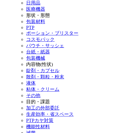
日用品
医療機器
形状・形態
包装材料
PTP
ポーション・ブリスター
コスモパック
パウチ・サッシェ
台紙・紙器
包装機械
内容物(性状)
錠剤・カプセル
散剤・顆粒・粉末
液体
粘体・クリーム
その他
目的・課題
加工の外部委託
生産効率・省スペース
PTPカヤ対策
機能性材料
滅菌