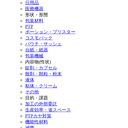
日用品
医療機器
形状・形態
包装材料
PTP
ポーション・ブリスター
コスモパック
パウチ・サッシェ
台紙・紙器
包装機械
内容物(性状)
錠剤・カプセル
散剤・顆粒・粉末
液体
粘体・クリーム
その他
目的・課題
加工の外部委託
生産効率・省スペース
PTPカヤ対策
機能性材料
滅菌