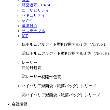
服薬遵守・CRSF
ユーザビリティ
セキュリティ
意匠性
環境対応
サステナブル
ICT
低ホルムアルデヒド型PTP用アルミ箔（NFPTP）
レーザー
易開封包装
ハイバリア滅菌袋（滅菌バッグ）シリーズ
会社情報