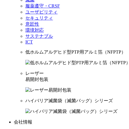
服薬遵守・CRSF
ユーザビリティ
セキュリティ
意匠性
環境対応
サステナブル
ICT
低ホルムアルデヒド型PTP用アルミ箔（NFPTP）
レーザー
易開封包装
ハイバリア滅菌袋（滅菌バッグ）シリーズ
会社情報