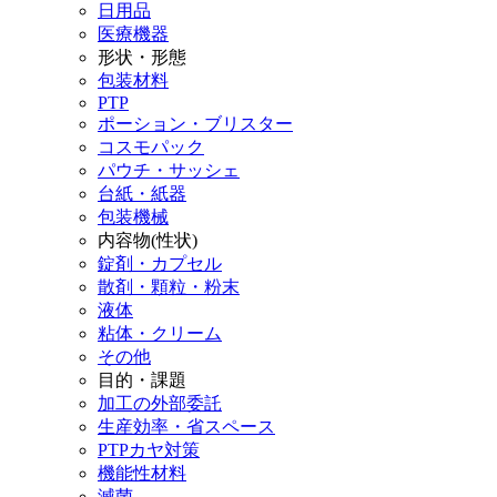
日用品
医療機器
形状・形態
包装材料
PTP
ポーション・ブリスター
コスモパック
パウチ・サッシェ
台紙・紙器
包装機械
内容物(性状)
錠剤・カプセル
散剤・顆粒・粉末
液体
粘体・クリーム
その他
目的・課題
加工の外部委託
生産効率・省スペース
PTPカヤ対策
機能性材料
滅菌