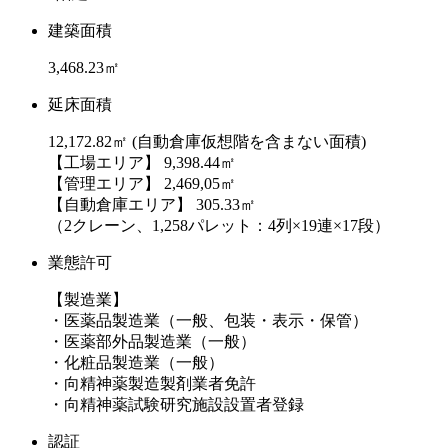
建築面積
3,468.23㎡
延床面積
12,172.82㎡ (自動倉庫仮想階を含まない面積)
【工場エリア】 9,398.44㎡
【管理エリア】 2,469,05㎡
【自動倉庫エリア】 305.33㎡
（2クレーン、1,258パレット：4列×19連×17段）
業態許可
【製造業】
・医薬品製造業（一般、包装・表示・保管）
・医薬部外品製造業（一般）
・化粧品製造業（一般）
・向精神薬製造製剤業者免許
・向精神薬試験研究施設設置者登録
認証