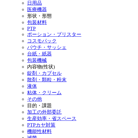
日用品
医療機器
形状・形態
包装材料
PTP
ポーション・ブリスター
コスモパック
パウチ・サッシェ
台紙・紙器
包装機械
内容物(性状)
錠剤・カプセル
散剤・顆粒・粉末
液体
粘体・クリーム
その他
目的・課題
加工の外部委託
生産効率・省スペース
PTPカヤ対策
機能性材料
滅菌