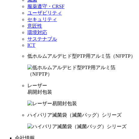
服薬遵守・CRSF
ユーザビリティ
セキュリティ
意匠性
環境対応
サステナブル
ICT
低ホルムアルデヒド型PTP用アルミ箔（NFPTP）
レーザー
易開封包装
ハイバリア滅菌袋（滅菌バッグ）シリーズ
会社情報