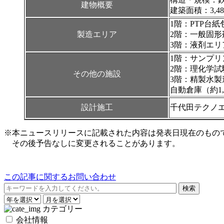
建物概要
建築面積：3,48
1階：PTP台
製造エリア
2階：一般固形
3階：液剤エ
1階：サンプリ
2階：理化学
その他の施設
3階：精製水製
自動倉庫（約1,
設計施工
千代田テクノ
※本ニュースリリースに記載された内容は発表日現在のもの
その後予告なしに変更されることがあります。
この記事に関するお問い合わせ
カテゴリー
会社情報