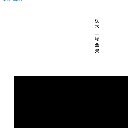
栃
木
工
場
全
景