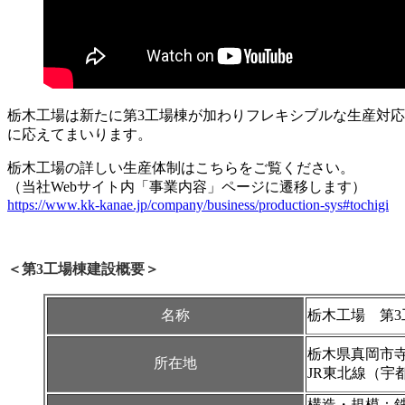
栃木工場は新たに第3工場棟が加わりフレキシブルな生産対
に応えてまいります。
栃木工場の詳しい生産体制はこちらをご覧ください。
（当社Webサイト内「事業内容」ページに遷移します）
https://www.kk-kanae.jp/company/business/production-sys#tochigi
＜第3工場棟建設概要＞
名称
栃木工場 第3
栃木県真岡市寺
所在地
JR東北線（宇
構造・規模：