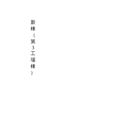
新
棟
（
第
3
工
場
棟
）