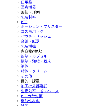
日用品
医療機器
形状・形態
包装材料
PTP
ポーション・ブリスター
コスモパック
パウチ・サッシェ
台紙・紙器
包装機械
内容物(性状)
錠剤・カプセル
散剤・顆粒・粉末
液体
粘体・クリーム
その他
目的・課題
加工の外部委託
生産効率・省スペース
PTPカヤ対策
機能性材料
滅菌