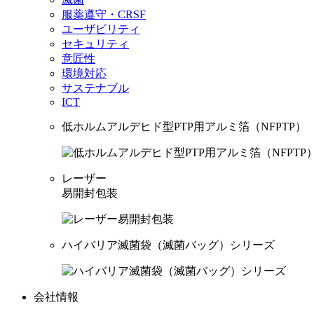
服薬遵守・CRSF
ユーザビリティ
セキュリティ
意匠性
環境対応
サステナブル
ICT
低ホルムアルデヒド型PTP用アルミ箔（NFPTP）
レーザー
易開封包装
ハイバリア滅菌袋（滅菌バッグ）シリーズ
会社情報