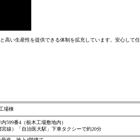
応と高い生産性を提供できる体制を拡充しています。安心して
工場棟
内599番4（栃木工場敷地内）
都宮線）「自治医大駅」下車タクシーで約20分
鉄骨造 地上4階建て