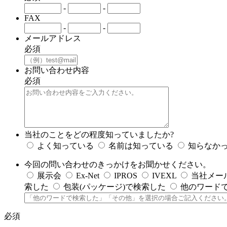
-
-
FAX
-
-
メールアドレス
必須
お問い合わせ内容
必須
当社のことをどの程度知っていましたか?
よく知っている
名前は知っている
知らなか
今回の問い合わせのきっかけをお聞かせください。
展示会
Ex-Net
IPROS
IVEXL
当社メー
索した
包装(パッケージ)で検索した
他のワード
必須