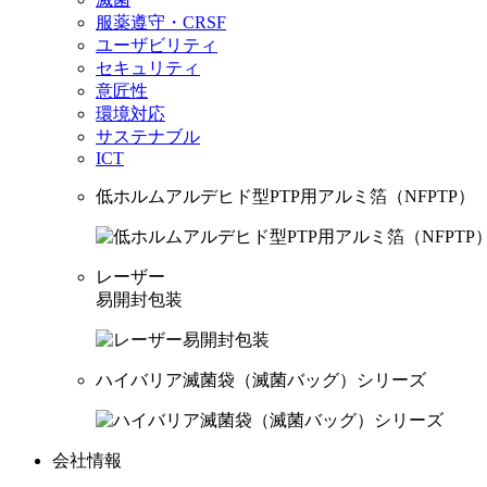
服薬遵守・CRSF
ユーザビリティ
セキュリティ
意匠性
環境対応
サステナブル
ICT
低ホルムアルデヒド型PTP用アルミ箔（NFPTP）
レーザー
易開封包装
ハイバリア滅菌袋（滅菌バッグ）シリーズ
会社情報