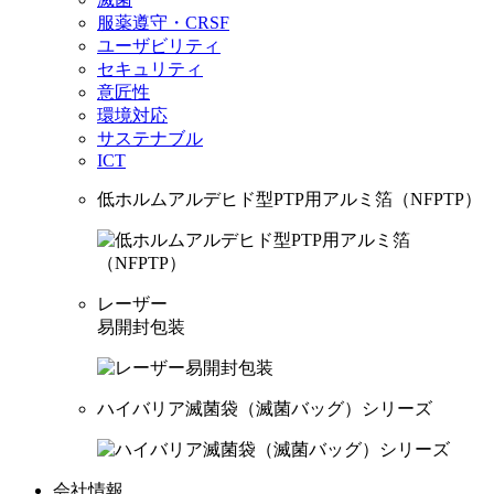
服薬遵守・CRSF
ユーザビリティ
セキュリティ
意匠性
環境対応
サステナブル
ICT
低ホルムアルデヒド型PTP用アルミ箔（NFPTP）
レーザー
易開封包装
ハイバリア滅菌袋（滅菌バッグ）シリーズ
会社情報