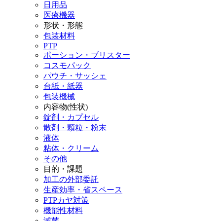
日用品
医療機器
形状・形態
包装材料
PTP
ポーション・ブリスター
コスモパック
パウチ・サッシェ
台紙・紙器
包装機械
内容物(性状)
錠剤・カプセル
散剤・顆粒・粉末
液体
粘体・クリーム
その他
目的・課題
加工の外部委託
生産効率・省スペース
PTPカヤ対策
機能性材料
滅菌