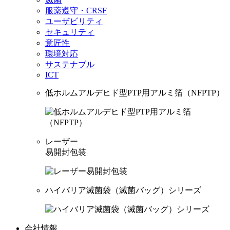
服薬遵守・CRSF
ユーザビリティ
セキュリティ
意匠性
環境対応
サステナブル
ICT
低ホルムアルデヒド型PTP用アルミ箔（NFPTP）
レーザー
易開封包装
ハイバリア滅菌袋（滅菌バッグ）シリーズ
会社情報