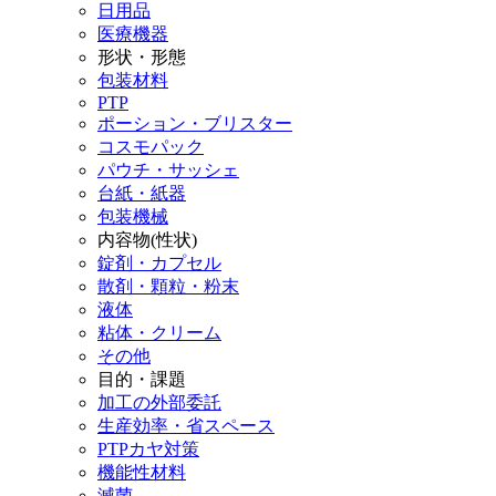
日用品
医療機器
形状・形態
包装材料
PTP
ポーション・ブリスター
コスモパック
パウチ・サッシェ
台紙・紙器
包装機械
内容物(性状)
錠剤・カプセル
散剤・顆粒・粉末
液体
粘体・クリーム
その他
目的・課題
加工の外部委託
生産効率・省スペース
PTPカヤ対策
機能性材料
滅菌