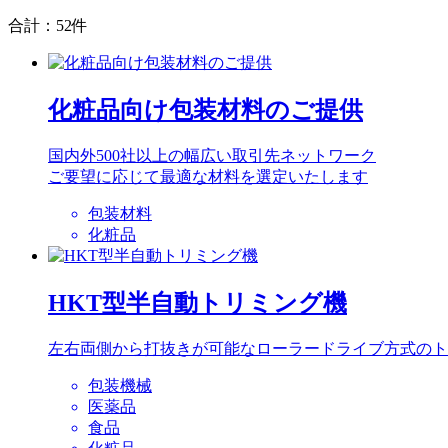
合計：52件
化粧品向け包装材料のご提供
国内外500社以上の幅広い取引先ネットワーク
ご要望に応じて最適な材料を選定いたします
包装材料
化粧品
HKT型半自動トリミング機
左右両側から打抜きが可能なローラードライブ方式のト
包装機械
医薬品
食品