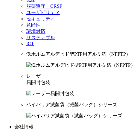
服薬遵守・CRSF
ユーザビリティ
セキュリティ
意匠性
環境対応
サステナブル
ICT
低ホルムアルデヒド型PTP用アルミ箔（NFPTP）
レーザー
易開封包装
ハイバリア滅菌袋（滅菌バッグ）シリーズ
会社情報