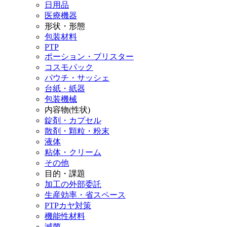
日用品
医療機器
形状・形態
包装材料
PTP
ポーション・ブリスター
コスモパック
パウチ・サッシェ
台紙・紙器
包装機械
内容物(性状)
錠剤・カプセル
散剤・顆粒・粉末
液体
粘体・クリーム
その他
目的・課題
加工の外部委託
生産効率・省スペース
PTPカヤ対策
機能性材料
滅菌