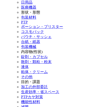
日用品
医療機器
形状・形態
包装材料
PTP
ポーション・ブリスター
コスモパック
パウチ・サッシェ
台紙・紙器
包装機械
内容物(性状)
錠剤・カプセル
散剤・顆粒・粉末
液体
粘体・クリーム
その他
目的・課題
加工の外部委託
生産効率・省スペース
PTPカヤ対策
機能性材料
滅菌