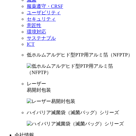
服薬遵守・CRSF
ユーザビリティ
セキュリティ
意匠性
環境対応
サステナブル
ICT
低ホルムアルデヒド型PTP用アルミ箔（NFPTP）
レーザー
易開封包装
ハイバリア滅菌袋（滅菌バッグ）シリーズ
会社情報