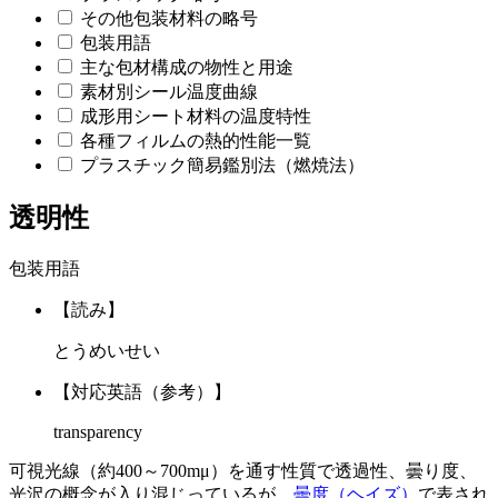
その他包装材料の略号
包装用語
主な包材構成の物性と用途
素材別シール温度曲線
成形用シート材料の温度特性
各種フィルムの熱的性能一覧
プラスチック簡易鑑別法（燃焼法）
透明性
包装用語
【読み】
とうめいせい
【対応英語（参考）】
transparency
可視光線（約400～700mμ）を通す性質で透過性、曇り度、
光沢の概念が入り混じっているが、
曇度（ヘイズ）
で表され