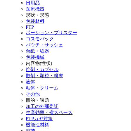
日用品
医療機器
形状・形態
包装材料
PTP
ポーション・ブリスター
コスモパック
パウチ・サッシェ
台紙・紙器
包装機械
内容物(性状)
錠剤・カプセル
散剤・顆粒・粉末
液体
粘体・クリーム
その他
目的・課題
加工の外部委託
生産効率・省スペース
PTPカヤ対策
機能性材料
滅菌