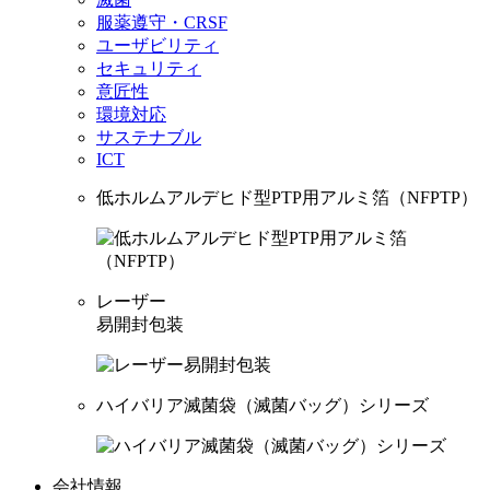
服薬遵守・CRSF
ユーザビリティ
セキュリティ
意匠性
環境対応
サステナブル
ICT
低ホルムアルデヒド型PTP用アルミ箔（NFPTP）
レーザー
易開封包装
ハイバリア滅菌袋（滅菌バッグ）シリーズ
会社情報