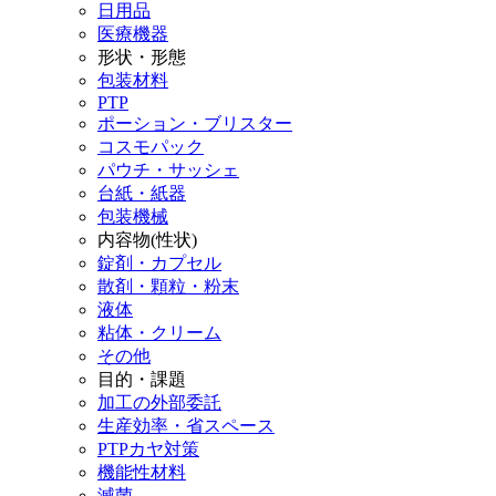
日用品
医療機器
形状・形態
包装材料
PTP
ポーション・ブリスター
コスモパック
パウチ・サッシェ
台紙・紙器
包装機械
内容物(性状)
錠剤・カプセル
散剤・顆粒・粉末
液体
粘体・クリーム
その他
目的・課題
加工の外部委託
生産効率・省スペース
PTPカヤ対策
機能性材料
滅菌