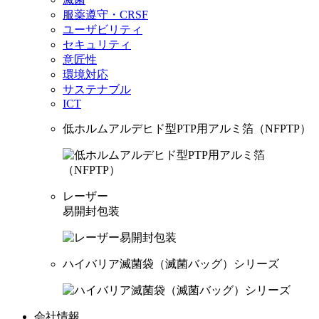
服薬遵守・CRSF
ユーザビリティ
セキュリティ
意匠性
環境対応
サステナブル
ICT
低ホルムアルデヒド型PTP用アルミ箔（NFPTP）
レーザー
易開封包装
ハイバリア滅菌袋（滅菌バッグ）シリーズ
会社情報