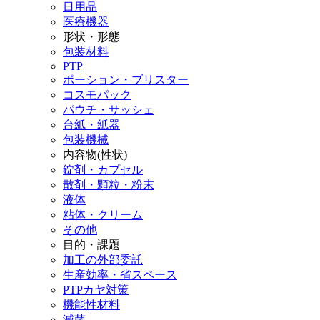
日用品
医療機器
形状・形態
包装材料
PTP
ポーション・ブリスター
コスモパック
パウチ・サッシェ
台紙・紙器
包装機械
内容物(性状)
錠剤・カプセル
散剤・顆粒・粉末
液体
粘体・クリーム
その他
目的・課題
加工の外部委託
生産効率・省スペース
PTPカヤ対策
機能性材料
滅菌