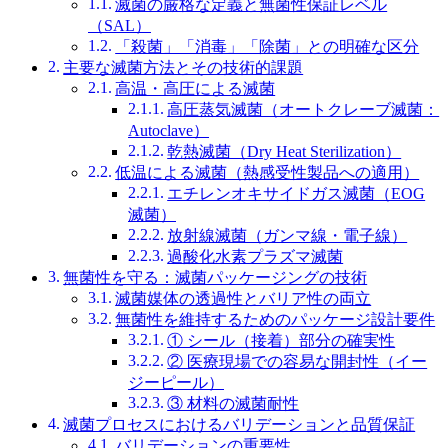
滅菌の厳格な定義と無菌性保証レベル
（SAL）
「殺菌」「消毒」「除菌」との明確な区分
主要な滅菌方法とその技術的課題
高温・高圧による滅菌
高圧蒸気滅菌（オートクレーブ滅菌：
Autoclave）
乾熱滅菌（Dry Heat Sterilization）
低温による滅菌（熱感受性製品への適用）
エチレンオキサイドガス滅菌（EOG
滅菌）
放射線滅菌（ガンマ線・電子線）
過酸化水素プラズマ滅菌
無菌性を守る：滅菌パッケージングの技術
滅菌媒体の透過性とバリア性の両立
無菌性を維持するためのパッケージ設計要件
① シール（接着）部分の確実性
② 医療現場での容易な開封性（イー
ジーピール）
③ 材料の滅菌耐性
滅菌プロセスにおけるバリデーションと品質保証
バリデーションの重要性