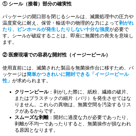
①
シール（接着）部分の確実性
パッケージの開口部を閉じるシールは、滅菌処理中の圧力や
温度変化に耐え、保管・輸送中の物理的な力によって
剥がれ
たり、ピンホールが発生したりしない十分な強度
が必要で
す。シールが破綻することは、即座に無菌性の喪失を意味し
ます。
②
医療現場での容易な開封性（イージーピール）
使用直前には、滅菌された製品を無菌操作台に移すため、パ
ッケージは
簡単かつきれいに開封できる「イージーピール
性」
が求められます。
クリーンピール
：剥がした際に、紙粉、繊維の破片、
またはプラスチックの細片（バリ）を発生させてはな
りません。これらの異物は、無菌空間を汚染するリス
クがあるからです。
スムーズな剥離
：開封に過度な力が必要であったり、
剥離が不均一であったりすると、無菌操作が損なわれ
る原因となります。