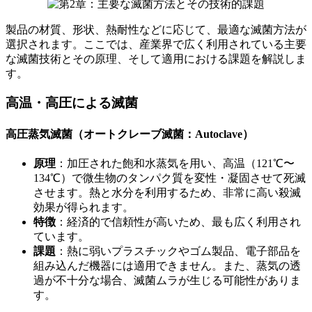
製品の材質、形状、熱耐性などに応じて、最適な滅菌方法が
選択されます。ここでは、産業界で広く利用されている主要
な滅菌技術とその原理、そして適用における課題を解説しま
す。
高温・高圧による滅菌
高圧蒸気滅菌（オートクレーブ滅菌：Autoclave）
原理
：加圧された飽和水蒸気を用い、高温（121℃〜
134℃）で微生物のタンパク質を変性・凝固させて死滅
させます。熱と水分を利用するため、非常に高い殺滅
効果が得られます。
特徴
：経済的で信頼性が高いため、最も広く利用され
ています。
課題
：熱に弱いプラスチックやゴム製品、電子部品を
組み込んだ機器には適用できません。また、蒸気の透
過が不十分な場合、滅菌ムラが生じる可能性がありま
す。