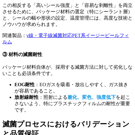
この相反する「高いシール強度」と「容易な剥離性」を両立
させるために、パッケージ材料の選定（特にシーラント層）
と、シールの幅や形状の設定、温度管理には、高度な技術と
ノウハウが求められます。
関連製品：
γ線・電子線滅菌対応PET系イージーピールフィ
ルム
③
材料の滅菌耐性
パッケージ材料自体が、採用する滅菌方法に対して劣化しな
いことも必須条件です。
EOG
耐性
：EOガスを吸着・放出しやすく、ガス抜き
が容易であること。
放射線耐性
：照射による
脆化、変色、強度低下
を起こ
さないよう、特にプラスチックフィルムの耐性が重要
です。
滅菌プロセスにおけるバリデーション
と品質保証