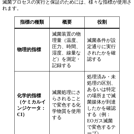
滅菌プロセスの実行と保証のためには、様々な指標が使用さ
れます。
指標の種類
概要
役割
滅菌装置の物
理量（温度、
滅菌条件が設
圧力、時間、
定通りに実行
物理的指標
湿度、線量な
されたかを確
ど）を測定・
認する
記録する
処理済み・未
処理の区別、
あるいは特定
滅菌処理にさ
化学的指標
の場所まで滅
らされること
（ケミカルイ
菌媒体が到達
で変色する化
ンジケータ：
したかを確認
学物質を使用
CI）
する（例：
する
EOガス滅菌
で変色するテ
ープ）