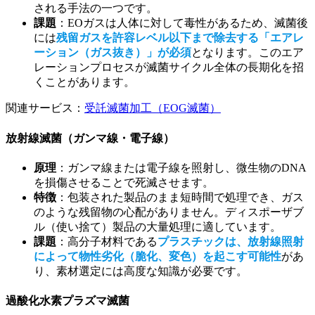
される手法の一つです。
課題
：EOガスは人体に対して毒性があるため、滅菌後
には
残留ガスを許容レベル以下まで除去する「エアレ
ーション（ガス抜き）」が必須
となります。このエア
レーションプロセスが滅菌サイクル全体の長期化を招
くことがあります。
関連サービス：
受託滅菌加工（EOG滅菌）
放射線滅菌（ガンマ線・電子線）
原理
：ガンマ線または電子線を照射し、微生物のDNA
を損傷させることで死滅させます。
特徴
：包装された製品のまま短時間で処理でき、ガス
のような残留物の心配がありません。ディスポーザブ
ル（使い捨て）製品の大量処理に適しています。
課題
：高分子材料である
プラスチックは、放射線照射
によって物性劣化（脆化、変色）を起こす可能性
があ
り、素材選定には高度な知識が必要です。
過酸化水素プラズマ滅菌