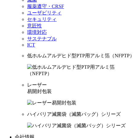
服薬遵守・CRSF
ユーザビリティ
セキュリティ
意匠性
環境対応
サステナブル
ICT
低ホルムアルデヒド型PTP用アルミ箔（NFPTP）
レーザー
易開封包装
ハイバリア滅菌袋（滅菌バッグ）シリーズ
会社情報