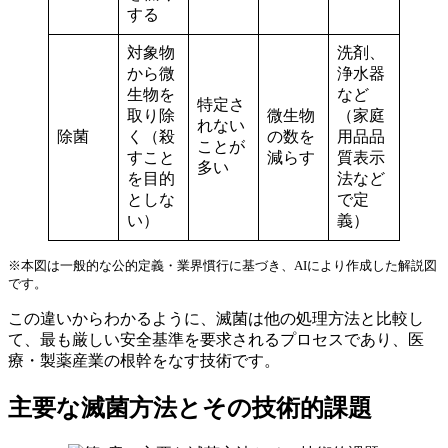
する
対象物
洗剤、
から微
浄水器
生物を
など
特定さ
取り除
微生物
（家庭
れない
除菌
く（殺
の数を
用品品
ことが
すこと
減らす
質表示
多い
を目的
法など
としな
で定
い）
義）
※本図は一般的な公的定義・業界慣行に基づき、AIにより作成した解説図
です。
この違いからわかるように、滅菌は他の処理方法と比較し
て、最も厳しい安全基準を要求されるプロセスであり、医
療・製薬産業の根幹をなす技術です。
主要な滅菌方法とその技術的課題