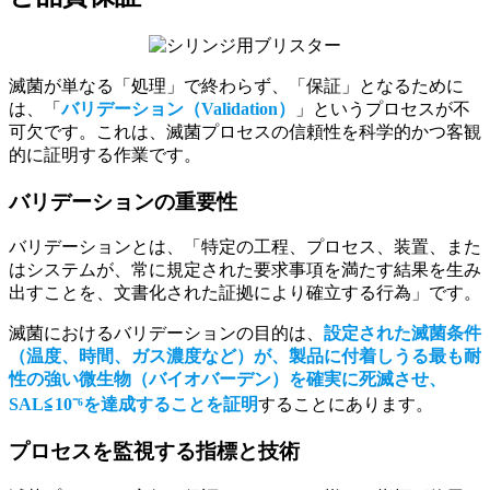
滅菌が単なる「処理」で終わらず、「保証」となるために
は、「
バリデーション（Validation）
」というプロセスが不
可欠です。これは、滅菌プロセスの信頼性を科学的かつ客観
的に証明する作業です。
バリデーションの重要性
バリデーションとは、「特定の工程、プロセス、装置、また
はシステムが、常に規定された要求事項を満たす結果を生み
出すことを、文書化された証拠により確立する行為」です。
滅菌におけるバリデーションの目的は、
設定された滅菌条件
（温度、時間、ガス濃度など）が、製品に付着しうる最も耐
性の強い微生物（バイオバーデン）を確実に死滅させ、
SAL≦10⁻⁶を達成することを証明
することにあります。
プロセスを監視する指標と技術