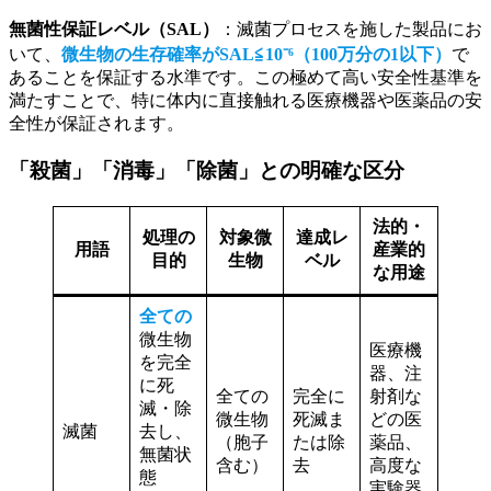
無菌性保証レベル（SAL）
：滅菌プロセスを施した製品にお
いて、
微生物の生存確率がSAL≦10⁻⁶（100万分の1以下）
で
あることを保証する水準です。この極めて高い安全性基準を
満たすことで、特に体内に直接触れる医療機器や医薬品の安
全性が保証されます。
「殺菌」「消毒」「除菌」との明確な区分
法的・
処理の
対象微
達成レ
用語
産業的
目的
生物
ベル
な用途
全ての
微生物
医療機
を完全
器、注
に死
全ての
完全に
射剤な
滅・除
微生物
死滅ま
どの医
滅菌
去し、
（胞子
たは除
薬品、
無菌状
含む）
去
高度な
態
実験器