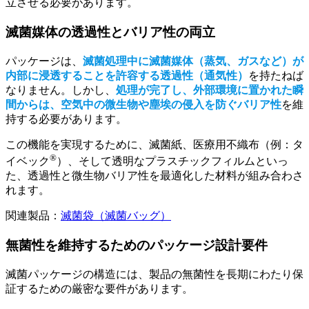
立させる必要があります。
滅菌媒体の透過性とバリア性の両立
パッケージは、
滅菌処理中に滅菌媒体（蒸気、ガスなど）が
内部に浸透することを許容する透過性（通気性）
を持たねば
なりません。しかし、
処理が完了し、外部環境に置かれた瞬
間からは、空気中の微生物や塵埃の侵入を防ぐバリア性
を維
持する必要があります。
この機能を実現するために、滅菌紙、医療用不織布（例：タ
®
イベック
）、そして透明なプラスチックフィルムといっ
た、透過性と微生物バリア性を最適化した材料が組み合わさ
れます。
関連製品：
滅菌袋（滅菌バッグ）
無菌性を維持するためのパッケージ設計要件
滅菌パッケージの構造には、製品の無菌性を長期にわたり保
証するための厳密な要件があります。