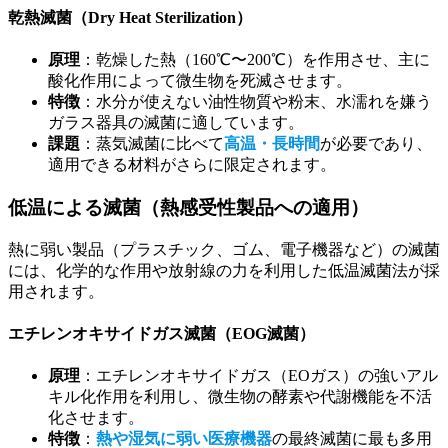
乾熱滅菌（Dry Heat Sterilization）
原理
：乾燥した熱（160℃〜200℃）を作用させ、主に
酸化作用によって微生物を死滅させます。
特徴
：水分が使えない油性物質や粉末、水濡れを嫌う
ガラス器具の滅菌に適しています。
課題
：蒸気滅菌に比べて
高温・長時間
が必要であり、
適用できる材料がさらに限定されます。
低温による滅菌（熱感受性製品への適用）
熱に弱い製品（プラスチック、ゴム、電子機器など）の滅菌
には、化学的な作用や放射線の力を利用した低温滅菌法が採
用されます。
エチレンオキサイドガス滅菌（EOG滅菌）
原理
：エチレンオキサイドガス（EOガス）の強いアル
キル化作用を利用し、微生物の酵素や代謝機能を不活
化させます。
特徴
：
熱や湿気に弱い医療機器
の最終滅菌に最も多用