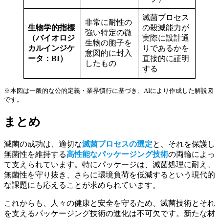
滅菌プロセス
非常に耐性の
生物学的指標
の殺滅能力が
強い特定の微
（バイオロジ
実際に設計通
生物の胞子を
カルインジケ
りであるかを
意図的に封入
ータ：BI）
直接的に証明
したもの
する
※本図は一般的な公的定義・業界慣行に基づき、AIにより作成した解説図
です。
まとめ
滅菌の成功は、適切な
滅菌プロセスの選定
と、それを保護し
無菌性を維持する
高性能なパッケージング技術
の両輪によっ
て支えられています。特にパッケージは、滅菌処理に耐え、
無菌性を守り抜き、さらに環境負荷を低減するという現代的
な課題にも応えることが求められています。
これからも、人々の健康と安全を守るため、滅菌技術とそれ
を支えるパッケージング技術の進化は不可欠です。新たな材