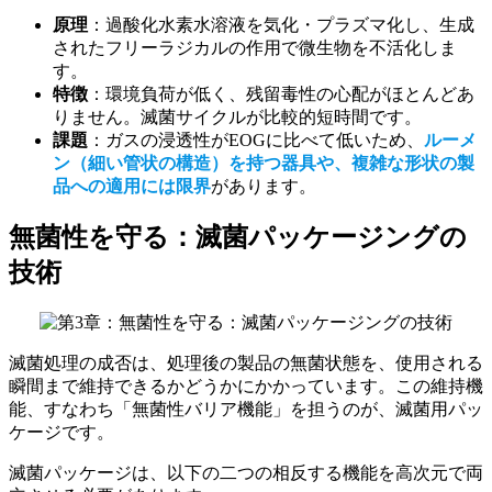
原理
：過酸化水素水溶液を気化・プラズマ化し、生成
されたフリーラジカルの作用で微生物を不活化しま
す。
特徴
：環境負荷が低く、残留毒性の心配がほとんどあ
りません。滅菌サイクルが比較的短時間です。
課題
：ガスの浸透性がEOGに比べて低いため、
ルーメ
ン（細い管状の構造）を持つ器具や、複雑な形状の製
品への適用には限界
があります。
無菌性を守る：滅菌パッケージングの
技術
滅菌処理の成否は、処理後の製品の無菌状態を、使用される
瞬間まで維持できるかどうかにかかっています。この維持機
能、すなわち「無菌性バリア機能」を担うのが、滅菌用パッ
ケージです。
滅菌パッケージは、以下の二つの相反する機能を高次元で両