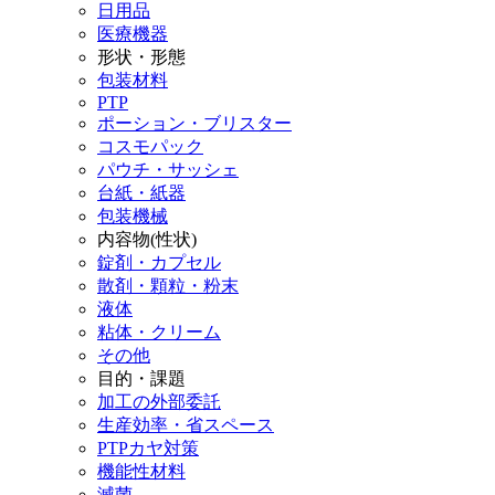
日用品
医療機器
形状・形態
包装材料
PTP
ポーション・ブリスター
コスモパック
パウチ・サッシェ
台紙・紙器
包装機械
内容物(性状)
錠剤・カプセル
散剤・顆粒・粉末
液体
粘体・クリーム
その他
目的・課題
加工の外部委託
生産効率・省スペース
PTPカヤ対策
機能性材料
滅菌