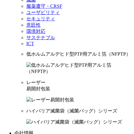
服薬遵守・CRSF
ユーザビリティ
セキュリティ
意匠性
環境対応
サステナブル
ICT
低ホルムアルデヒド型PTP用アルミ箔（NFPTP）
レーザー
易開封包装
ハイバリア滅菌袋（滅菌バッグ）シリーズ
会社情報