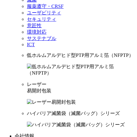
服薬遵守・CRSF
ユーザビリティ
セキュリティ
意匠性
環境対応
サステナブル
ICT
低ホルムアルデヒド型PTP用アルミ箔（NFPTP）
レーザー
易開封包装
ハイバリア滅菌袋（滅菌バッグ）シリーズ
会社情報