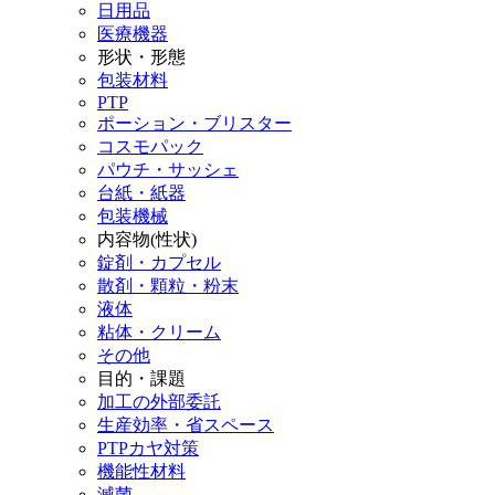
日用品
医療機器
形状・形態
包装材料
PTP
ポーション・ブリスター
コスモパック
パウチ・サッシェ
台紙・紙器
包装機械
内容物(性状)
錠剤・カプセル
散剤・顆粒・粉末
液体
粘体・クリーム
その他
目的・課題
加工の外部委託
生産効率・省スペース
PTPカヤ対策
機能性材料
滅菌