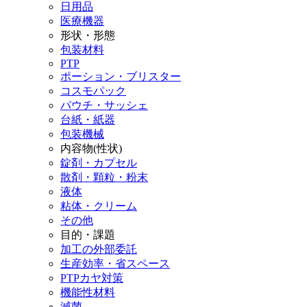
日用品
医療機器
形状・形態
包装材料
PTP
ポーション・ブリスター
コスモパック
パウチ・サッシェ
台紙・紙器
包装機械
内容物(性状)
錠剤・カプセル
散剤・顆粒・粉末
液体
粘体・クリーム
その他
目的・課題
加工の外部委託
生産効率・省スペース
PTPカヤ対策
機能性材料
滅菌