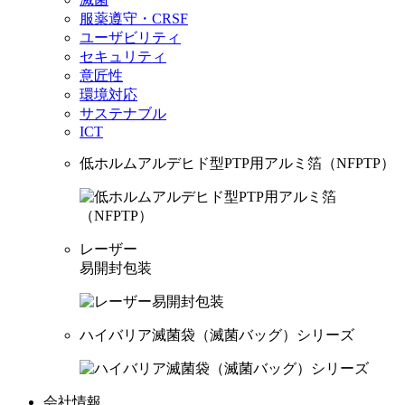
服薬遵守・CRSF
ユーザビリティ
セキュリティ
意匠性
環境対応
サステナブル
ICT
低ホルムアルデヒド型PTP用アルミ箔（NFPTP）
レーザー
易開封包装
ハイバリア滅菌袋（滅菌バッグ）シリーズ
会社情報