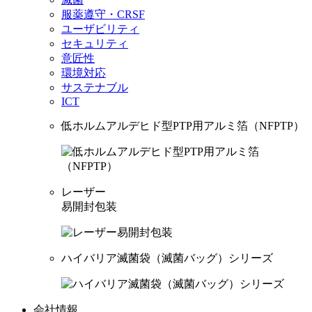
服薬遵守・CRSF
ユーザビリティ
セキュリティ
意匠性
環境対応
サステナブル
ICT
低ホルムアルデヒド型PTP用アルミ箔（NFPTP）
レーザー
易開封包装
ハイバリア滅菌袋（滅菌バッグ）シリーズ
会社情報