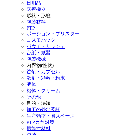
日用品
医療機器
形状・形態
包装材料
PTP
ポーション・ブリスター
コスモパック
パウチ・サッシェ
台紙・紙器
包装機械
内容物(性状)
錠剤・カプセル
散剤・顆粒・粉末
液体
粘体・クリーム
その他
目的・課題
加工の外部委託
生産効率・省スペース
PTPカヤ対策
機能性材料
滅菌