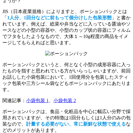
ょうか？
JIS（日本産業規格）によりますと、ポーションパックとは
「
1人分、1回分などに前もって個分けした包装形態
」と書か
れています。例えば、総菜や弁当などに入っている醤油やソ
ースなどの小型の容器や、小型のカップ状の容器にフィルム
でフタをしたようなもので、大体１～10g程度の商品をイメ
ージしてもらえればと思います。
ポーションパックというと、何となく小型の成形容器に入っ
たものを指すと思われている方がいらっしゃいますが、前回
お話しした小袋包装において、1回使用分を包装したスティ
ック包装や三方シール袋などもポーションパックにあたりま
す。
関連記事：
小袋包装 1
、
小袋包装 2
ポーションパックは、食品・化粧品を中心に幅広い分野で採
用されていますが、その特徴は1回分もしくは1人分のみの包
装なので、
計量する必要がない、常に新鮮な状態で使える
な
どのメリットがあります。