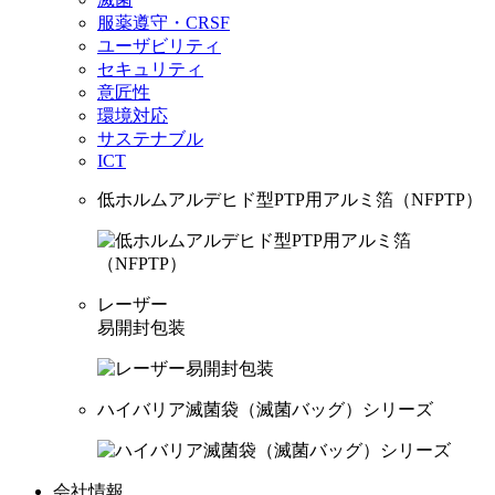
服薬遵守・CRSF
ユーザビリティ
セキュリティ
意匠性
環境対応
サステナブル
ICT
低ホルムアルデヒド型PTP用アルミ箔（NFPTP）
レーザー
易開封包装
ハイバリア滅菌袋（滅菌バッグ）シリーズ
会社情報