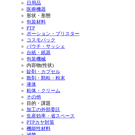
日用品
医療機器
形状・形態
包装材料
PTP
ポーション・ブリスター
コスモパック
パウチ・サッシェ
台紙・紙器
包装機械
内容物(性状)
錠剤・カプセル
散剤・顆粒・粉末
液体
粘体・クリーム
その他
目的・課題
加工の外部委託
生産効率・省スペース
PTPカヤ対策
機能性材料
滅菌