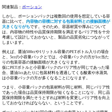
関連製品：
ポーション
しかし、ポーションパックは複数回の使用を想定している容
器に比べて、
内容物の容積に対する包装材料との接触面積が
大きくなりがち
です。そのため、容器材質や厚みについて
は、内容物の特性や品質保持期限を満足するバリア性を十分
考慮して設計しておかないと、製品の品質劣化につながって
しまいます。
例えば、醤油500ccや1リットル容量のPETボトル入りの場合
と、5ccの小容量パックとでは、小容量パックの方が1cc当た
りの包装容器の接触面積が大きくなります。
仮にPETボトルと小容量パックのバリア性が同じであった場
合、醤油1ccあたりに包装材料を透過してくる酸素や水蒸気
は小容量パックの方が多くなることになります。
つまり、小容量パックの包装材料が同じ材料、同じバリア性
であった場合は品質保持期限が短くなることになり、同じ品
質保持期限を満たそうとすれば材料を変更しバリア性を向上
しておかなければならない、ということです。