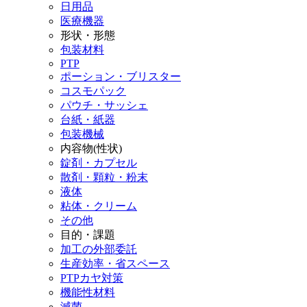
日用品
医療機器
形状・形態
包装材料
PTP
ポーション・ブリスター
コスモパック
パウチ・サッシェ
台紙・紙器
包装機械
内容物(性状)
錠剤・カプセル
散剤・顆粒・粉末
液体
粘体・クリーム
その他
目的・課題
加工の外部委託
生産効率・省スペース
PTPカヤ対策
機能性材料
滅菌