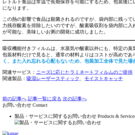
レトルト食品は常温で長期保存を可能にするため、包装後にレ
になります。
この熱の影響で食品は殺菌されるのですが、袋内部に残って
力残存酸素を排除したいのですが、酸素吸収剤を袋内部に入
が可能な、美味しいお粥の開発に成功しました。
吸収機能付きフィルムは、水蒸気や酸素以外にも、特定の臭
包装材料だけで見ると、通常の材料よりはコストが高めであ
く、また入れ忘れる心配もないため、包装加工全体で見た場
関連サービス：
ニーズに応じたラミネートフィルムのご提供
関連製品：
吸湿レーザースティック
、
モイストキャッチ
前の記事へ
記事一覧に戻る
次の記事へ
お問い合わせ
Contact
製品・サービスに関するお問い合わせ
Products & Service