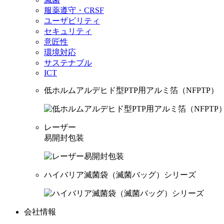
服薬遵守・CRSF
ユーザビリティ
セキュリティ
意匠性
環境対応
サステナブル
ICT
低ホルムアルデヒド型PTP用アルミ箔（NFPTP）
レーザー
易開封包装
ハイバリア滅菌袋（滅菌バッグ）シリーズ
会社情報