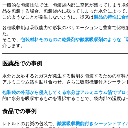
一般的な包装技法では、包装袋内部に空気が残ってしまう場
品を包装する場合、包装袋内に残ってしまった水分によって
このようなことが発生しないように、従来は
製品の特性に合
各種吸収剤は吸収能力や形状のバリエーションも豊富で比較
た。
そこで、
包装材料そのものに乾燥剤や酸素吸収剤のような「
介します。
医薬品での事例
水分と反応するとガスが発生する製剤を包装するための材料
アルミニウム箔を貼り合わせ、さらに吸湿機能付きシーラン
包装袋の外部から侵入してくる水分はアルミニウム箔でブロ
的に水分を吸収するものを選択することで、袋内部の湿度は
食品での事例
レトルトのお粥の包装で、
酸素吸収機能付きシーラントフィ